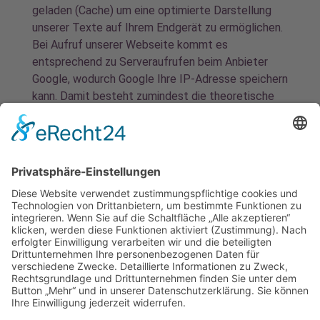
geladen (Cache) um eine optimierte Darstellung
unserer Texte auf Ihrem Endgerät zu ermöglichen.
Bei Aufruf unserer Webseite kommt es
entsprechend zu Serveraufrufen beim Anbieter
Google, wodurch Google Ihre IP-Adresse speichern
kann. Damit besteht zumindest die theoretische
Möglichkeit, dass Google anhand Ihrer IP-Adresse
einen konkreten Personenbezug zu Ihnen
herstellen kann (zB durch ein gerichtliches
Anordnungsverfahren). Es ist in der
Rechtsprechung daher anerkannt, dass IP-Adresse
personenbezogene Daten sind. Wir haben keinen
Einfluss auf den Umfang der Datenverarbeitung
durch Google. Eine Datenschutzerklärung mit
weiteren Informationen wird von Google unter der
URL https://policies.google.com/privacy?hl=de
bereitgestellt. Wir benutzen Google Fonts um
unser Webangebot für unsere Nutzer attraktiver
und benutzerfreundlicher zu gestalten.